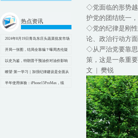
◇党面临的形势越
护党的团结统一，
热点资讯
◇党的纪律是刚性
论、政治行动方面
2024年8月19日青岛东庄头蔬菜批发市场
有限公司价格行情
◇从严治党要靠思
开局一张图，结局全靠编？曝周杰伦疑
似在澳门输了20亿
策，这是一条重要
以史为鉴，特朗普干预油价对油价影响
文 | 樊锐
几何？【付鹏说25】
瞭望·第一学习｜加强纪律建设是全面从
严治党的治本之策
半年使用体验：iPhone15ProMax，续
航、屏幕、性能全面领先