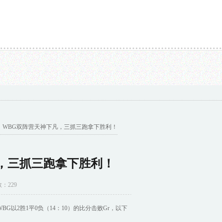
放在美国呢? 不怕被美国私吞吗?...
新能源车怕不怕涉水？雨天行车有哪些技巧？...
L：WBG双阵营天神下凡，三抓三跑拿下胜利！
凡，三抓三跑拿下胜利！
数：229
G以2胜1平0负（14：10）的比分击败Gr，以下