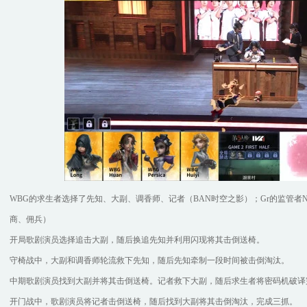
WBG的求生者选择了先知、大副、调香师、记者（BAN时空之影）；Gr的监管者N
商、佣兵）
开局歌剧演员选择追击大副，随后换追先知并利用闪现将其击倒送椅。
守椅战中，大副和调香师轮流救下先知，随后先知牵制一段时间被击倒淘汰。
中期歌剧演员找到大副并将其击倒送椅。记者救下大副，随后求生者将密码机破译
开门战中，歌剧演员将记者击倒送椅，随后找到大副将其击倒淘汰，完成三抓。