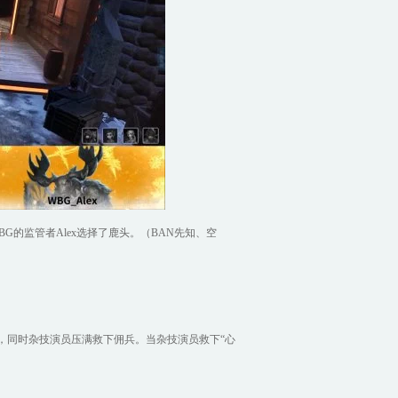
G的监管者Alex选择了鹿头。（BAN先知、空
，同时杂技演员压满救下佣兵。当杂技演员救下“心