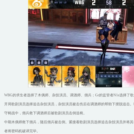
WBG的求生者选择了木偶师、杂技演员、调酒师、佣兵；Gr的监管者N1e选择了
开局歌剧演员选择追击杂技演员，杂技演员被击伤后在调酒师的帮助下摆脱追击。
守椅战中，佣兵救下调酒师后被歌剧演员击倒送椅。
中期木偶师救下佣兵，随后佣兵被击倒。紧接着歌剧演员选择追击杂技演员并将其
者将密码机破译完毕。