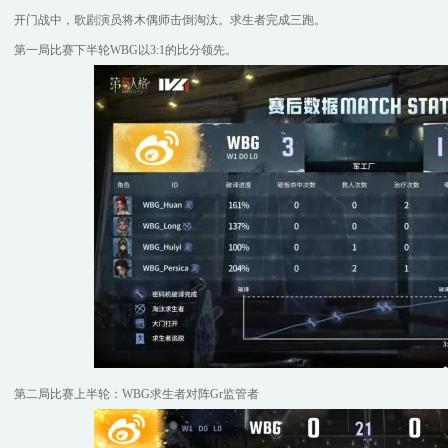
开门战中，歌剧演员将木偶师击倒淘汰。求生者完成三跑。
第一局比赛下半轮WBG以3:1的比分领先。
第二局比赛上半轮：WBG求生者对阵Gr监管者