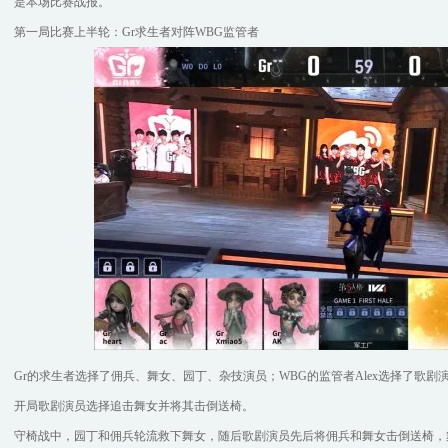
是本场比赛战报。
第一局比赛上半轮：Gr求生者对阵WBG监管者
Gr的求生者选择了佣兵、舞女、园丁、杂技演员；WBG的监管者Alex选择了歌剧
开局歌剧演员选择追击舞女并将其击倒送椅。
守椅战中，园丁和佣兵轮流救下舞女，随后歌剧演员先后将佣兵和舞女击倒送椅，