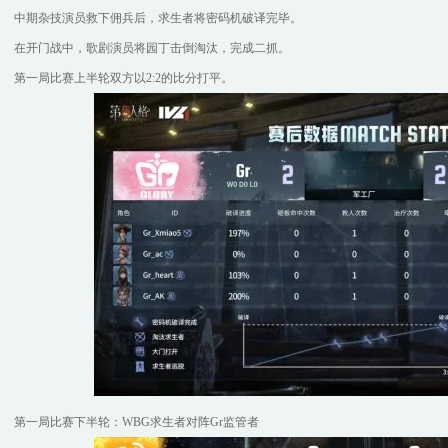
中期杂技演员救下佣兵后，求生者将密码机破译完毕。
在开门战中，歌剧演员将园丁击倒淘汰，完成二抓。
第一局比赛上半轮双方以2:2的比分打平。
第一局比赛下半轮：WBG求生者对阵Gr监管者