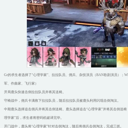
Gr的求生者选择了“心理学家”、拉拉队员、佣兵、杂技演员（BAN歌剧演员）；WB
军、作曲家、飞行家）
开局鹿头快速击倒拉拉队员并将其送椅。
守椅战中，佣兵卡满救下拉拉队员，随后拉拉队员被鹿头利用闪现击倒淘汰。
中期鹿头选择追击佣兵并将其击倒送椅。鹿头选择追击“心理学家”并将其击倒送椅
理学家”后，求生者将密码机破译完毕。
开门战中，鹿头将“心理学家”针对击倒淘汰，随后将佣兵击倒淘汰，完成三抓。