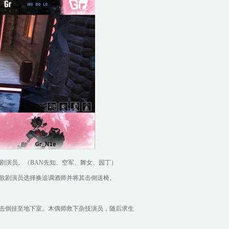
歌剧演员。（BAN先知、空军、舞女、园丁）
歌剧演员选择换追调酒师并将其击倒送椅。
击倒挂至地下室。木偶师救下杂技演员，随后求生