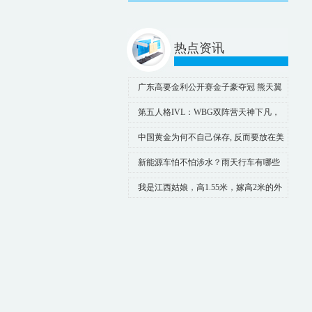
热点资讯
广东高要金利公开赛金子豪夺冠 熊天翼
获最佳业余
第五人格IVL：WBG双阵营天神下凡，
三抓三跑拿下胜利！
中国黄金为何不自己保存, 反而要放在美
国呢? 不怕被美国私吞吗?
新能源车怕不怕涉水？雨天行车有哪些
技巧？
我是江西姑娘，高1.55米，嫁高2米的外
国人，如今在瑞士生活近4年