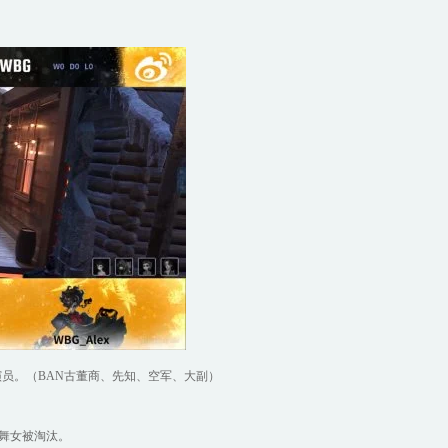
演员。（BAN古董商、先知、空军、大副）
舞女被淘汰。