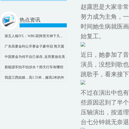
赵露思是大家非常
努力成为主角，一
热点资讯
时间她生病就医画
始复工。
第五人格IVL：WBG双阵营天神下凡，
三抓三跑拿下胜利！
广东高要金利公开赛金子豪夺冠 熊天翼
近日，她参加了音
获最佳业余
中国黄金为何不自己保存, 反而要放在美
演员，没想到歌也
国呢? 不怕被美国私吞吗?
新能源车怕不怕涉水？雨天行车有哪些
跳歌手，看来接下
技巧？
我是江西姑娘，高1.55米，嫁高2米的外
国人，如今在瑞士生活近4年
不过在演出中也有
些原因迟到了半个
压轴演出，按道理
台七分钟就无奈退